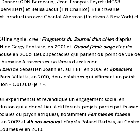
 Danner (CDN Bordeaux), Jean-François Peyret (MC93
villiers) et Belisa Jaoul (TN Chaillot). Elle travaille
st-production avec Chantal Akerman (Un divan à New York) et
éline Agniel crée :
Fragments du Journal d’un chien
d’après
SN de Cergy Pontoise, en 2001 et
Quand j’étais singe
d’après
house en 2005. Deux spectacles qui parlent du point de vue de
é humaine à travers ses systèmes d’exclusion.
u bain
de Sébastien Joanniez, au TEP, en 2006 et
Ephémère
Paris-Villette, en 2010, deux créations qui affirment un point
on « Qui suis-je ? ».
ail expérimental et revendique un engagement social en
clusion qui a donné lieu à différents projets participatifs avec
(sociales ou psychiatriques), notamment
Femmes en folies
à
s en 2009 et
Ah nos amours
! d’après Roland Barthes, au Centre
Courneuve en 2013.