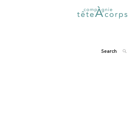
Search
SEARC
for:
'