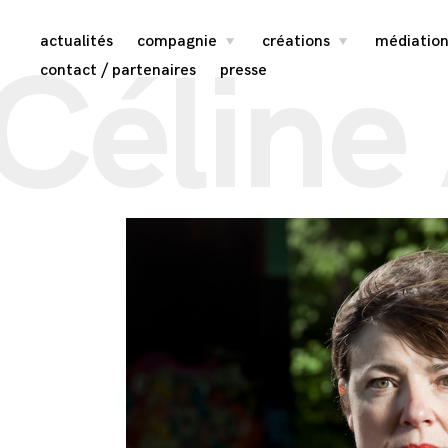
Skip
actualités
compagnie
créations
médiation
toggle
toggle
Céline
child
child
menu
menu
to
contact / partenaires
presse
content