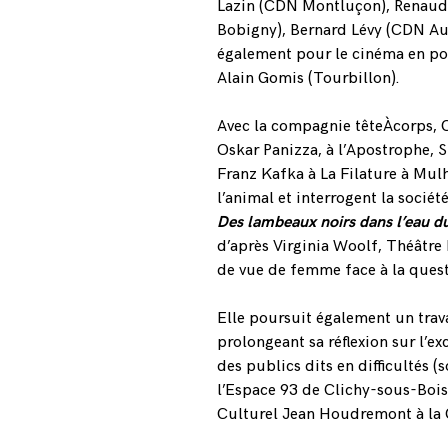
Lazin (CDN Montluçon), Renaud
Bobigny), Bernard Lévy (CDN Auber
également pour le cinéma en po
Alain Gomis (Tourbillon).
Avec la compagnie têteÀcorps, C
Oskar Panizza, à l’Apostrophe, 
Franz Kafka à La Filature à Mul
l’animal et interrogent la sociét
Des lambeaux noirs dans l’eau d
d’après Virginia Woolf, Théâtre 
de vue de femme face à la questi
Elle poursuit également un trav
prolongeant sa réflexion sur l’ex
des publics dits en difficultés 
l’Espace 93 de Clichy-sous-Boi
Culturel Jean Houdremont à la 