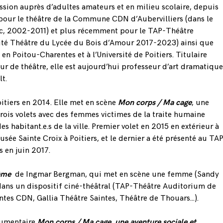
ssion auprès d’adultes amateurs et en milieu scolaire, depuis
our le théâtre de la Commune CDN d’Aubervilliers (dans le
ac, 2002-2011) et plus récemment pour le TAP-Théâtre
lité Théâtre du Lycée du Bois d’Amour 2017-2023) ainsi que
 en Poitou-Charentes et à l’Université de Poitiers. Titulaire
 de théâtre, elle est aujourd’hui professeur d’art dramatique
t.
itiers en 2014. Elle met en scène
Mon corps / Ma cage
, une
 trois volets avec des femmes victimes de la traite humaine
es habitant.e.s de la ville. Premier volet en 2015 en extérieur à
usée Sainte Croix à Poitiers, et le dernier a été présenté au TA
s en juin 2017.
’âme
de Ingmar Bergman, qui met en scène une femme (Sandy
dans un dispositif ciné-théâtral (TAP-Théâtre Auditorium de
tes CDN, Gallia Théâtre Saintes, Théâtre de Thouars…).
ocumentaire
Mon corps / Ma cage, une aventure sociale et