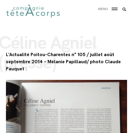
Skip
Searc
MENU
to
SEA
for:
content
'
Céline Agniel
L’Actualité Poitou-Charentes n° 105 / juillet août
(presse)
septembre 2014 – Mélanie Papillaud/ photo Claude
Pauquet :